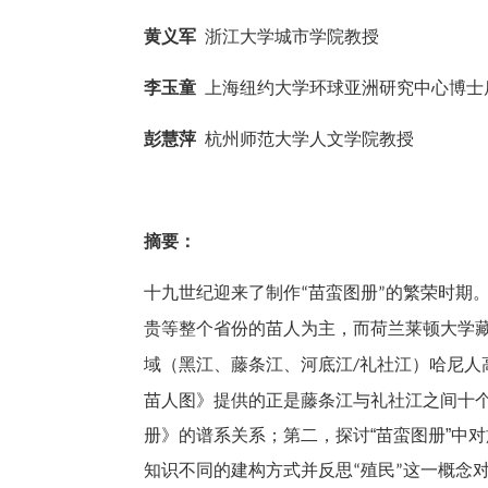
黄义军
浙江大学城市学院教授
李玉童
上海纽约大学环球亚洲研究中心博士
彭慧萍
杭州师范大学人文学院教授
摘要：
十九世纪迎来了制作
苗蛮图册
的繁荣时期
“
”
贵等整个省份的苗人为主，而荷兰莱顿大学
域（黑江、藤条江、河底江
礼社江）哈尼人
/
苗人图》提供的正是藤条江与礼社江之间十
册》的谱系关系；第二，探讨
“
苗蛮图册
”
中对
知识不同的建构方式并反思
殖民
这一概念
“
”