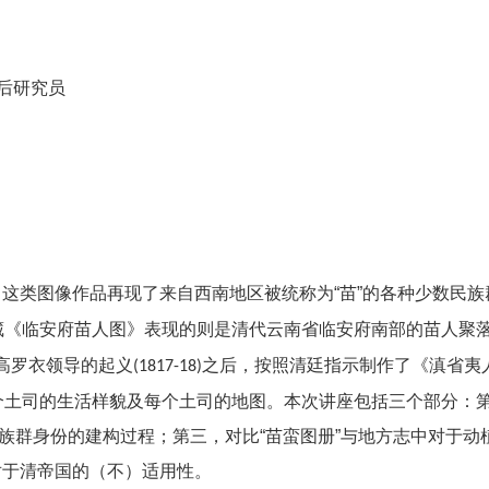
后研究员
。这类图像作品再现了来自西南地区被统称为
“
苗
”
的各种少数民族
藏《临安府苗人图》表现的则是清代云南省临安府南部的苗人聚
高罗衣领导的起义
之后，按照清廷指示制作了《滇省夷
(1817-18)
个土司的生活样貌及每个土司的地图。本次讲座包括三个部分：
族群身份的建构过程；第三，对比
“
苗蛮图册
”
与地方志中对于动
对于清帝国的（不）适用性。