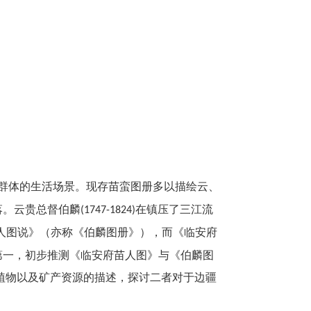
群体的生活场景。现存苗蛮图册多以描绘云、
落。云贵总督伯麟
在镇压了三江流
(1747-1824)
人图说》（亦称《伯麟图册》），而《临安府
第一，初步推测《临安府苗人图》与《伯麟图
植物以及矿产资源的描述，探讨二者对于边疆