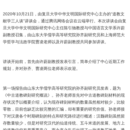
2020
年
10
月
21
日，由复旦大学中华文明国际研究中心主办的
“
道教文
献学三人谈
”
讲谈会，通过腾讯网络会议在云端举行。本次讲谈会由复
旦大学中华文明国际研究中心主任陈引驰教授与中国语言文学系许蔚
副教授召集，由山东大学儒学高等研究院孙齐副研究员和上海师范大
学哲学与法政学院曹凌老师以及许蔚副教授共同参加讲谈。
讲谈开始前，首先由许蔚副教授发表引言，简单介绍了中心近期工作
规划，并对孙齐、曹凌两位老师表示欢迎。
第一场报告由山东大学儒学高等研究院的孙齐副研究员发表，题为
《中古道教碑刻研究概说》。孙齐老师首先对中古道教碑刻材料的现
存状况予以概要介绍，认为现存碑刻材料的数量虽然相对较少，比较
零散，目前也缺乏比较完整的汇编，却有重要的研究价值。孙老师接
下对汉唐各个时期碑刻的特点和研究路径进行概述：汉魏碑刻虽然留
存数量较少，但是对研究汉代的仙道传统、五斗米道的发展、地方上