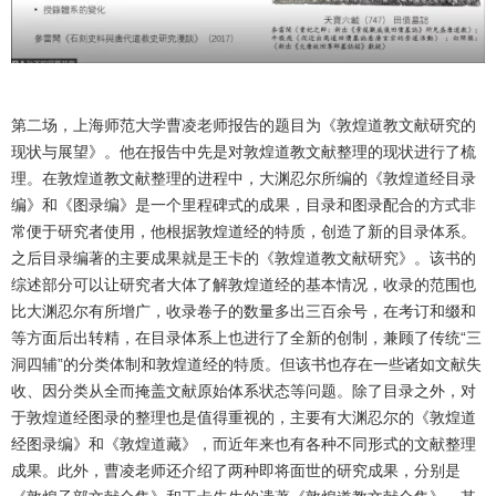
第二场，上海师范大学曹凌老师报告的题目为《敦煌道教文献研究的
现状与展望》。他在报告中先是对敦煌道教文献整理的现状进行了梳
理。在敦煌道教文献整理的进程中，大渊忍尔所编的《敦煌道经目录
编》和《图录编》是一个里程碑式的成果，目录和图录配合的方式非
常便于研究者使用，他根据敦煌道经的特质，创造了新的目录体系。
之后目录编著的主要成果就是王卡的《敦煌道教文献研究》。该书的
综述部分可以让研究者大体了解敦煌道经的基本情况，收录的范围也
比大渊忍尔有所增广，收录卷子的数量多出三百余号，在考订和缀和
等方面后出转精，在目录体系上也进行了全新的创制，兼顾了传统“三
洞四辅”的分类体制和敦煌道经的特质。但该书也存在一些诸如文献失
收、因分类从全而掩盖文献原始体系状态等问题。除了目录之外，对
于敦煌道经图录的整理也是值得重视的，主要有大渊忍尔的《敦煌道
经图录编》和《敦煌道藏》，而近年来也有各种不同形式的文献整理
成果。此外，曹凌老师还介绍了两种即将面世的研究成果，分别是