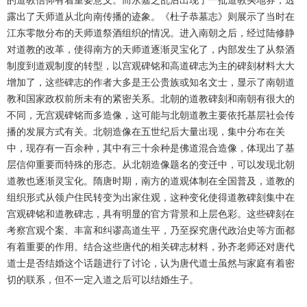
的道教信仰有着重要意义。而永嘉之乱后出现了一批道教买地券，透
露出了天师道从北向南传播的迹象。《杜子恭墓志》则展示了当时在
江东零散分布的天师道祭酒组织的情况。进入南朝之后，经过陆修静
对道教的改革，使得南方的天师道逐渐灵宝化了，内部发生了从祭酒
制度到道观制度的转型，以宫观碑铭和高道碑志为主的碑刻材料大大
增加了，这些碑志的作者大多是王公贵族或知名文士，显示了南朝道
教和国家政权前所未有的紧密关系。北朝的道教碑刻和南朝有很大的
不同，无宫观碑铭而多造像，这可能与北朝道教主要依托基层社会传
播的发展方式有关。北朝造像在五世纪后大量出现，集中分布在关
中，现存有一百余种，其中有三十余种是佛道混合造像，体现出了基
层信仰重要而特殊的形态。从北朝造像题名的变迁中，可以发现北朝
道教也逐渐灵宝化。隋唐时期，南方的道观体制在全国普及，道教的
组织形式从领户住民转变为出家住观，这种变化使得道教碑刻集中在
宫观碑铭和道教碑志，具有明显的官方背景和上层色彩。这些碑刻在
考察宫观个案、丰富和纠谬高道生平，乃至探究唐代政治史等方面都
有着重要的作用。结合这些唐代的相关碑志材料，孙齐老师还对唐代
道士是否结婚这个话题进行了讨论，认为唐代道士虽然与家庭有着密
切的联系，但不一定入道之后可以结婚生子。