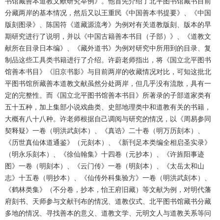
书馆藏善本道教文献研究举例》。他首先介绍了北平图书馆藏书目前
分藏两岸的基本情况，然后又以王重民《中国善本书提要》、《中国
版刻图录》、陈国符《道藏源流考》为例对有关道教版刻、版本的早
期研究进行了说明，并以《中国古籍善本书目（子部）》、《道教文
献所在目录日本编》、《藏外道书》为例对研究中所用到的目录、复
制品这些工具类书籍进行了介绍。许蔚老师指出，将《国立北平图书
馆善本书目》《旧京书影》与目前两岸的收藏情况对比，可知这批北
平图书馆所藏善本道教文献虽然分处两岸，但几乎没有流散，具有一
定的完整性。而《国立北平图书馆善本书目》所著录的子部道家类有
五十五种，加上集部小说戏曲类、史部地理类中和道教有关的书籍，
大概有八十八种。许老师根据自己调阅与研究的情况，以《周易参同
契释疑》一卷（明洪武刻本）、《真诰》二十卷（明万历刻本）、
《历世真仙体道通鉴》（元刻本）、《新刊足本类编全相启圣实录》
（明永乐刻本）、《徐仙翰集》十四卷（元抄本）、《许旌阳事迹
图》一卷（明刻本）、《云门传》一卷（明刻本）、《太岳太和山
志》十五卷（明抄本）、《仙传外科集验方》一卷（明洪武刻本）、
《鹤林类集》（不分卷，抄本，怡王府旧藏）等文献为例，对明代藩
府刻书、天师参与文献刊布的情况、道教仪式、北平图书馆藏书分藏
多地的情况、寻找善本的意义、道教文学、元明文人与道教关系等问