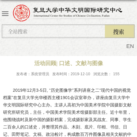
EN
活动回顾| 口述、文献与图像
发布者：系统管理员
发布时间：2019-12-10
浏览次数：
155
2019
年
12
月
3-5
日
, “
历史图像学”
系列讲座之二
“
现代中国的视觉
档案
”
在复旦大学光华楼西主楼
1901
会议室举办，讲座由复旦大学中
华文明国际研究中心主办。主讲人高初为中国美术学院中国摄影文献
研究所研究员，主任，中国美术学院美术馆摄影部主任。近十年里，
他围绕战时及新中国的摄影档案，完成摄影家及其战友、同事、学生
二百余人的口述史，并整理其作品、木刻、底片、印相、书信、日
记、田野笔记、文稿、政治检讨，构成数百万件图像及相关文献的中