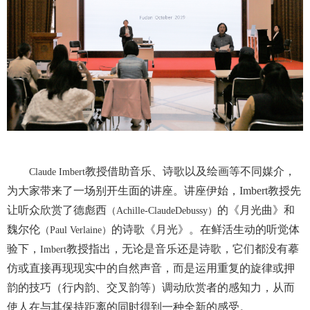
教授借助音乐、诗歌以及绘画等不同媒介，
Claude Imbert
为大家带来了一场别开生面的讲座。讲座伊始，
Imbert
教授先
让听众欣赏了德彪西
的《月光曲》和
（
Achille-ClaudeDebussy
）
魏尔伦
的诗歌《月光》。在鲜活生动的听觉体
（
Paul Verlaine
）
验下，
教授指出，无论是音乐还是诗歌，它们都没有摹
Imbert
仿或直接再现现实中的自然声音，而是运用重复的旋律或押
韵的技巧（行内韵、交叉韵等）调动欣赏者的感知力，从而
使人在与其保持距离的同时得到一种全新的感受。