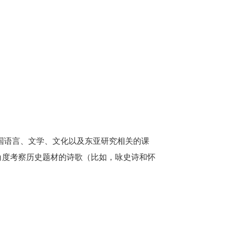
国语言、
文学、
文化
以及
东亚研究
相关
的课
角度
考察历史
题材的诗歌（
比如
，咏史诗和怀