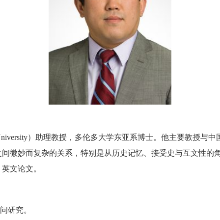
University）
助理教授
，
多伦多大学
东亚系
博士。
他主要
教授与中
之间
微妙而复杂的关系
，
特别是
从
历史记忆
、
接受史
与
互文性的
、英文论文
。
问研究。