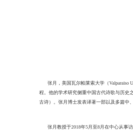
张月，美国瓦尔帕莱索大学
（
Valparaiso 
程。
他
的学术
研究
侧重中国古
代
诗歌
与
历史
古诗）。
张月
博士
发表
译
著一部以及
多篇
中
张月教授于
2018年5月至8月
在中心从事访