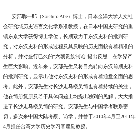
安部聪一郎（Soichiro Abe）博士，
日本金泽大学人文社
会研究域历史语言文化学系准教授，在
日本中国史研究的重
镇东京大学获得博士学位，
长期致力于东汉史料的批判研
究，对东汉史料的形成过程及其反映的历史面貌有着精准的
分析，并对盛行已久的“六朝贵族制论”提出反思，在学界产
生巨大影响。
近年来，安部先生又将目光转向东汉前期史料
的批判研究，显示出他对东汉史料的形成有着通盘全面的思
考。此外，安部先生对长沙走马楼吴简也有着持续的关注，
他在简册复原及若干具体问题上均提出独到的见解，大大推
进了长沙走马楼吴简的研究。
安部先生与中国学者联系密
切，多次来中国大陆考察、访学，并曾于
2010
年
4月
至
2011
年
4
月担任台湾大学历史学习客座副教授。